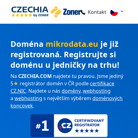
Kontakt
Doména
mikrodata.eu
je již
registrovaná. Registrujte si
doménu u jedničky na trhu!
Na
CZECHIA.COM
najdete tu pravou. Jsme jediný
5
★
registrátor domén v ČR podle
certifikace
CZ.NIC
. Najdete u nás
domény
,
webhosting
a
webhosting
s největším výběrem
doménových
koncovek
.