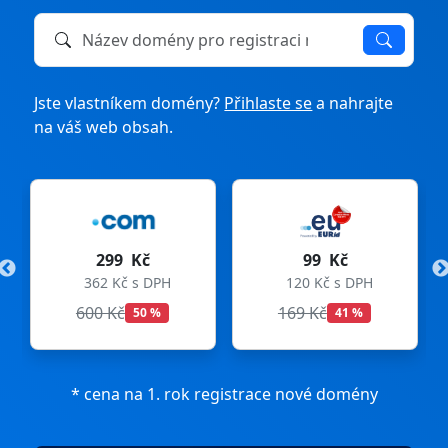
Název domény k registraci nebo převodu
Jste vlastníkem domény?
Přihlaste se
a nahrajte
na váš web obsah.
299 Kč
99 Kč
362 Kč s DPH
120 Kč s DPH
600 Kč
169 Kč
50 %
41 %
* cena na 1. rok registrace nové domény